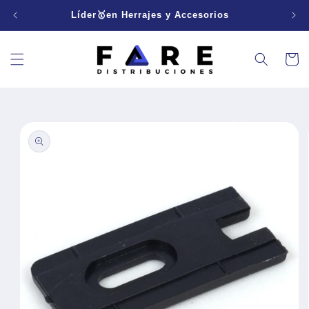
Ir
directamente
Líder🥇en Herrajes y Accesorios
al contenido
Carrito
Ir
directamente
a la
información
del producto