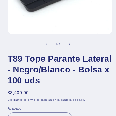
Abrir
elemento
multimedia
de
1
/
2
1
en
una
T89 Tope Parante Lateral
ventana
modal
- Negro/Blanco - Bolsa x
100 uds
Precio
$3,400.00
habitual
Los
gastos de envío
se calculan en la pantalla de pago.
Acabado