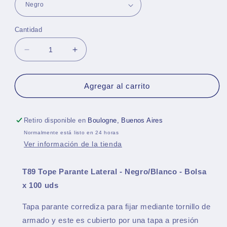
Cantidad
Reducir
Aumentar
cantidad
cantidad
para
para
T89
T89
Agregar al carrito
Tope
Tope
Parante
Parante
Lateral
Lateral
Retiro disponible en
Boulogne, Buenos Aires
-
-
Normalmente está listo en 24 horas
Negro/Blanco
Negro/Blanco
Ver información de la tienda
-
-
Bolsa
Bolsa
x
x
T89 Tope Parante Lateral - Negro/Blanco - Bolsa
100
100
x 100 uds
uds
uds
Tapa parante corrediza para fijar mediante tornillo de
armado y este es cubierto por una tapa a presión