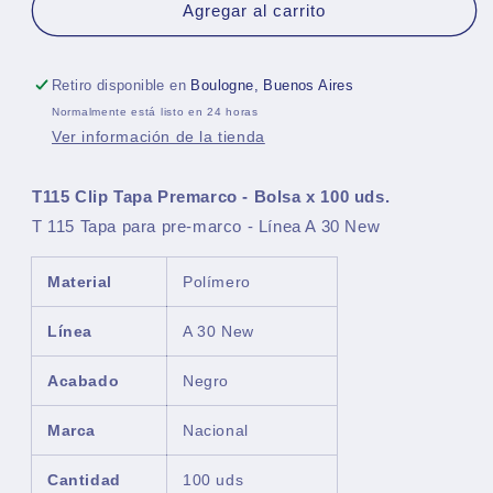
T115
T115
Agregar al carrito
Clip
Clip
Tapa
Tapa
Premarco
Premarco
Retiro disponible en
Boulogne, Buenos Aires
-
-
Normalmente está listo en 24 horas
Bolsa
Bolsa
Ver información de la tienda
x
x
100
100
uds
uds
T115 Clip Tapa Premarco - Bolsa x 100 uds.
T 115 Tapa para pre-marco - Línea A 30 New
Material
Polímero
Línea
A 30 New
Acabado
Negro
Marca
Nacional
Cantidad
100 uds