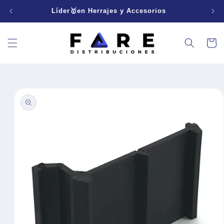
Ir
directamente
Líder🥇en Herrajes y Accesorios
al contenido
Carrito
Ir
directamente
a la
información
del producto