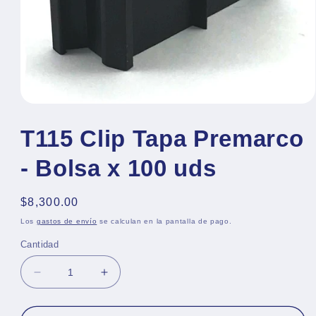
Abrir
elemento
multimedia
T115 Clip Tapa Premarco
1
en
- Bolsa x 100 uds
una
ventana
modal
Precio
$8,300.00
habitual
Los
gastos de envío
se calculan en la pantalla de pago.
Cantidad
Reducir
Aumentar
cantidad
cantidad
para
para