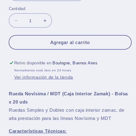
Cantidad
Reducir
Aumentar
cantidad
cantidad
para
para
Rueda
Rueda
Agregar al carrito
Novísima
Novísima
/
/
MDT
MDT
Retiro disponible en
Boulogne, Buenos Aires
(Caja
(Caja
Normalmente está listo en 24 horas
Interior
Interior
Ver información de la tienda
Zamak)
Zamak)
-
-
Bolsa
Bolsa
Rueda Novísima / MDT (Caja Interior Zamak) - Bolsa
x
x
x 20 uds
20
20
Ruedas Simples y Dobles con caja interior zamac,
de
uds
uds
alta prestación para las líneas Novísima y MDT
Características Técnicas: