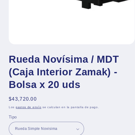
Abrir
elemento
multimedia
Rueda Novísima / MDT
1
en
(Caja Interior Zamak) -
una
ventana
modal
Bolsa x 20 uds
Precio
$43,720.00
habitual
Los
gastos de envío
se calculan en la pantalla de pago.
Tipo