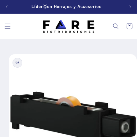
Ir
directamente
Líder🥇en Herrajes y Accesorios
al contenido
Carrito
Ir
directamente
a la
información
del producto