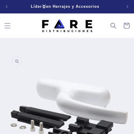
Ir
directamente
Líder🥇en Herrajes y Accesorios
al contenido
Carrito
Ir
directamente
a la
información
del producto