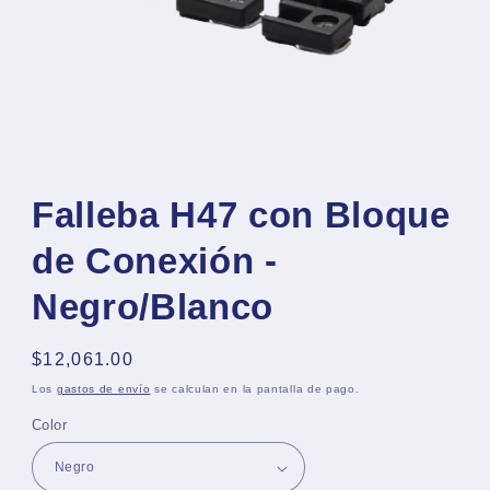
Abrir
elemento
multimedia
Falleba H47 con Bloque
1
en
de Conexión -
una
ventana
modal
Negro/Blanco
Precio
$12,061.00
habitual
Los
gastos de envío
se calculan en la pantalla de pago.
Color