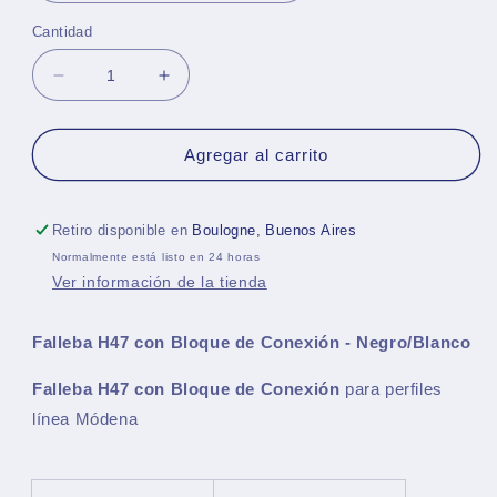
Cantidad
Reducir
Aumentar
cantidad
cantidad
para
para
Falleba
Falleba
Agregar al carrito
H47
H47
con
con
Bloque
Bloque
Retiro disponible en
Boulogne, Buenos Aires
de
de
Normalmente está listo en 24 horas
Conexión
Conexión
Ver información de la tienda
-
-
Negro/Blanco
Negro/Blanco
Falleba H47 con Bloque de Conexión - Negro/Blanco
Falleba H47 con Bloque de Conexión
para perfiles
línea Módena