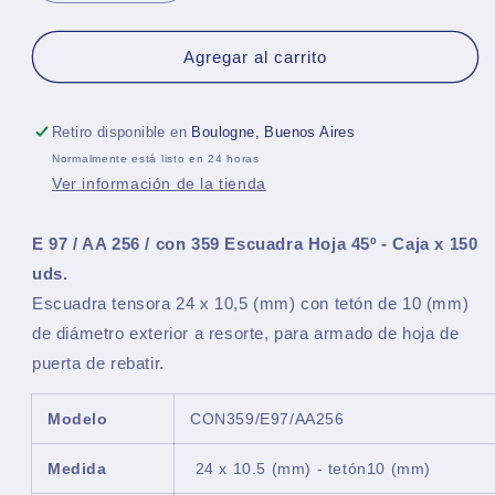
cantidad
cantidad
para
para
CON359/E97/AA256
CON359/E97/AA256
Agregar al carrito
ESCUADRA
ESCUADRA
HOJA
HOJA
-
-
Retiro disponible en
Boulogne, Buenos Aires
Caja
Caja
Normalmente está listo en 24 horas
x
x
Ver información de la tienda
150
150
uds
uds
E 97 / AA 256 / con 359 Escuadra Hoja 45º - Caja x 150
uds.
Escuadra tensora 24 x 10,5 (mm) con tetón de 10 (mm)
de diámetro exterior a resorte, para armado de hoja de
puerta de rebatir.
Modelo
CON359/E97/AA256
Medida
24 x 10.5 (mm) - tetón10 (mm)