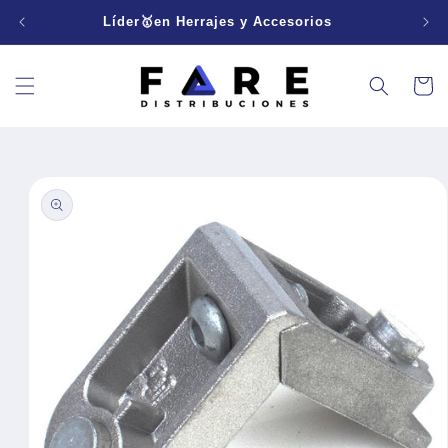
Ir
directamente
Líder🥇en Herrajes y Accesorios
al contenido
Carrito
Ir
directamente
a la
información
del producto