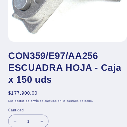
Abrir
elemento
multimedia
CON359/E97/AA256
1
en
ESCUADRA HOJA - Caja
una
ventana
modal
x 150 uds
Precio
$177,900.00
habitual
Los
gastos de envío
se calculan en la pantalla de pago.
Cantidad
Reducir
Aumentar