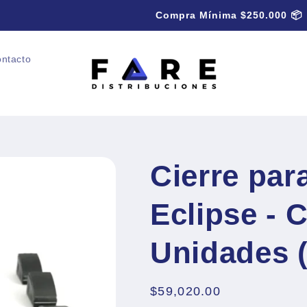
Compra Mínima $250.000 📦
ntacto
Cierre par
Eclipse - C
Unidades (
Precio
$59,020.00