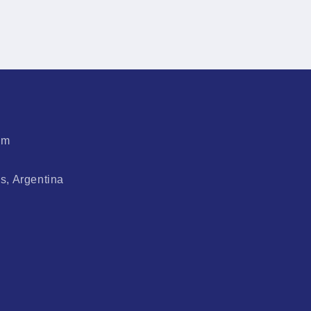
om
es, Argentina