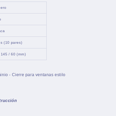
mero
o
aca
s (10 pares)
 145 / 60 (mm)
inio - Cierre para ventanas estilo
trucción