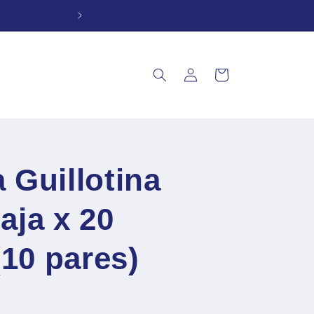
Iniciar
Carrito
sesión
a Guillotina
aja x 20
10 pares)