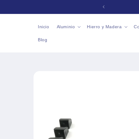
Ir
directamente
jes y Accesorios
al contenido
Inicio
Aluminio
Hierro y Madera
Co
Blog
Ir
directamente
a la
información
del producto