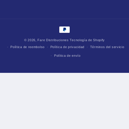
Formas
de
© 2026,
Fare Distribuciones
Tecnología de Shopify
pago
Política de reembolso
Política de privacidad
Términos del servicio
Política de envío