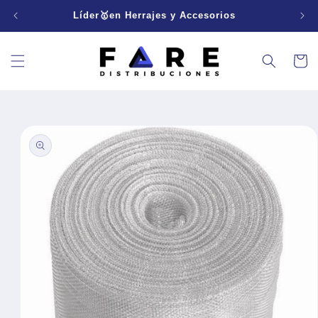
Ir
directamente
Líder🥇en Herrajes y Accesorios
al contenido
Carrito
Ir
directamente
a la
información
del producto