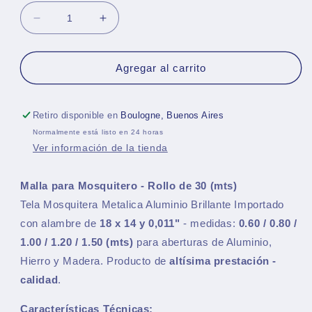
Reducir
Aumentar
cantidad
cantidad
para
para
Tela
Tela
Agregar al carrito
Mosquitera
Mosquitera
-
-
Rollo
Rollo
Retiro disponible en
Boulogne, Buenos Aires
x
x
Normalmente está listo en 24 horas
30
30
Ver información de la tienda
(mts)
(mts)
Malla para Mosquitero - Rollo de 30 (mts)
Tela Mosquitera Metalica Aluminio Brillante Importado
con alambre de
18 x 14 y 0,011"
- medidas:
0.60 / 0.80 /
1.00 / 1.20 / 1.50
(mts)
para aberturas de Aluminio,
Hierro y Madera. Producto de
altísima prestación -
calidad
.
Características Técnicas: