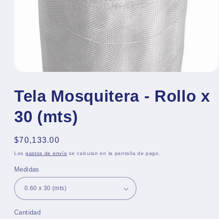
Abrir
elemento
multimedia
Tela Mosquitera - Rollo x
1
en
30 (mts)
una
ventana
modal
Precio
$70,133.00
habitual
Los
gastos de envío
se calculan en la pantalla de pago.
Medidas
Cantidad