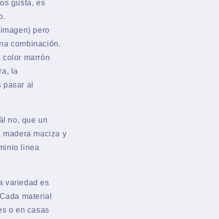
os gusta, es
vo.
a imagen) pero
ena combinación.
 color marrón
a, la
 pasar al
ál no, que un
de madera maciza y
minio linea
a variedad es
 Cada material
es o en casas