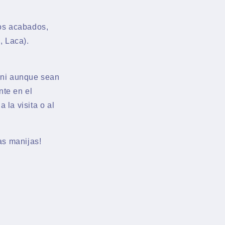
los acabados,
, Laca).
 ni aunque sean
nte en el
 la visita o al
as manijas!