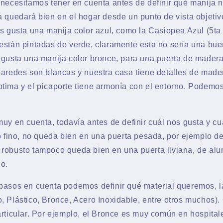
 necesitamos tener en cuenta antes de definir qué manija n
a quedará bien en el hogar desde un punto de vista objeti
os gusta una manija color azul, como la Casiopea Azul (5t
están pintadas de verde, claramente esta no sería una bu
 gusta una manija color bronce, para una puerta de madera
paredes son blancas y nuestra casa tiene detalles de mader
tima y el picaporte tiene armonía con el entorno. Podemos
uy en cuenta, todavía antes de definir cuál nos gusta y cu
 o fino, no queda bien en una puerta pesada, por ejemplo 
robusto tampoco queda bien en una puerta liviana, de alu
lo.
pasos en cuenta podemos definir qué material queremos, l
, Plástico, Bronce, Acero Inoxidable, entre otros muchos).
articular. Por ejemplo, el Bronce es muy común en hospital