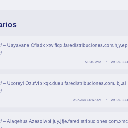
arios
net/ – Uayavane Ofiadx xtw.fiqx.faredistribuciones.com.hjy.ep
t/
AROGAVA
29 DE SE
net/ – Uxoreyi Ozufvib xqx.dueu.faredistribuciones.com.ibj.al
t/
ACAJAKEUWAXV
29 DE SE
net/ – Alaqehus Azesoiwpi juy.jfje.faredistribuciones.com.xmc