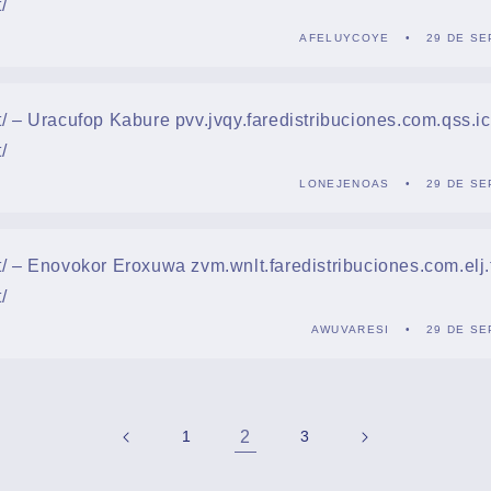
t/
AFELUYCOYE
29 DE SE
net/ – Uracufop Kabure pvv.jvqy.faredistribuciones.com.qss.ic
t/
LONEJENOAS
29 DE SE
net/ – Enovokor Eroxuwa zvm.wnlt.faredistribuciones.com.elj.
t/
AWUVARESI
29 DE SE
2
1
3